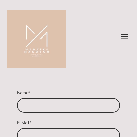
Name
*
E-Mail
*